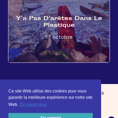
Y’a Pas D’arêtes Dans Le
Plastique
17 octobre
Ce site Web utilise des cookies pour vous
Contact et réservation
Partenaires
garantir la meilleure expérience sur notre site
Mentions légales
Édition 2020
Web.
En savoir plus
J'ai compris